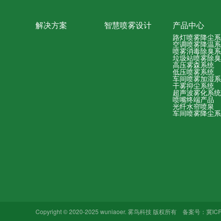
解决方案
智慧喷雾设计
产品中心
路灯喷雾降尘系
空调喷雾降温系
喷雾消毒除臭系
垃圾站喷雾除臭
高压雾森系统
低压喷雾系统
车间喷雾加湿系
干雾抑尘系统
超声波雾化系统
喷嘴终端产品
光纤水帘喷泉
车间喷雾降尘系
Copyright © 2020-2025 wuniaoer. 雾鸟科技 版权所有 备案号：
冀IC