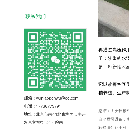
联系我们
再通过高压作
子；较重的水
是一种新技术
它以改善空气
植养殖、生产
邮箱：
wuniaopenwu@qq.com
电话：
17736773791
总结：固安售楼
地址：
北京市南·河北廊坊固安南开
自动喷雾设备，
发惠文东街151号院内
转载请注明出处