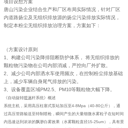
项目设想方案
唐山污染企业结合生产和厂区布局实际情况，针对厂区
内道路扬尘及无组织排放源的扬尘污染排放实际情况，
制定本粉尘无组织排放治理方案，方案如下：
（方案设计原则
1、构建公司污染降排阻断防护体系， 将无组织排放的
颗粒物污染物在公司内部消减，严控向厂外扩散。
2、减少公司内部洒水车使用频次，在控制粉尘排放基础
上，减少车辆自身尾气排放的污染。
3、设备覆盖区域PM2.5、PM10等颗粒物大幅下降。
《自动旋转
喷淋
杆系统》概述
系统主机，采用高压柱塞式泵站加压至4-8Mpa（40-80公斤），通
过高压管路输送至特制喷枪，瞬间产生的大量细微水雾粒子在短时间
内迅速达到浓浓的飘渺白雾效果（水雾颗粒直径15-25um），具有景